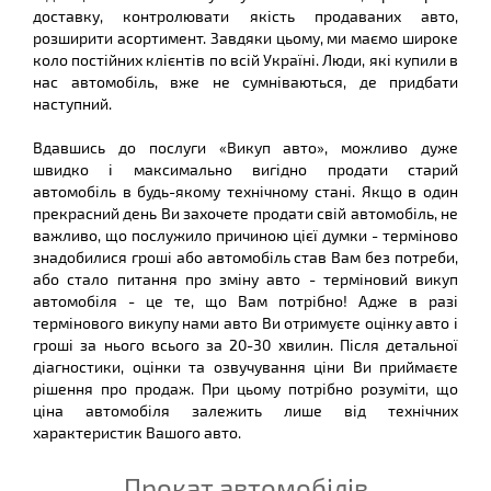
доставку, контролювати якість продаваних авто,
розширити асортимент. Завдяки цьому, ми маємо широке
коло постійних клієнтів по всій Україні. Люди, які купили в
нас автомобіль, вже не сумніваються, де придбати
наступний.
Вдавшись до послуги «Викуп авто», можливо дуже
швидко і максимально вигідно продати старий
автомобіль в будь-якому технічному стані. Якщо в один
прекрасний день Ви захочете продати свій автомобіль, не
важливо, що послужило причиною цієї думки - терміново
знадобилися гроші або автомобіль став Вам без потреби,
або стало питання про зміну авто - терміновий викуп
автомобіля - це те, що Вам потрібно! Адже в разі
термінового викупу нами авто Ви отримуєте оцінку авто і
гроші за нього всього за 20-30 хвилин. Після детальної
діагностики, оцінки та озвучування ціни Ви приймаєте
рішення про продаж. При цьому потрібно розуміти, що
ціна автомобіля залежить лише від технічних
характеристик Вашого авто.
Прокат автомобілів